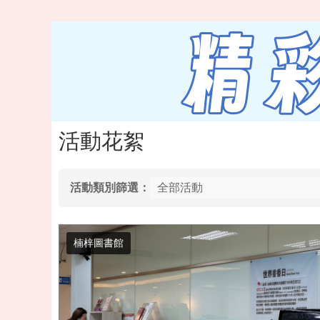
活動花絮
活動類別篩選：
楠梓圖書館