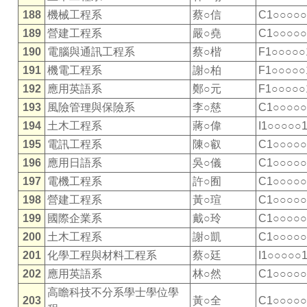
188
機械工程系
蔡○信
C1○○○○○
189
營建工程系
嚴○堯
C1○○○○○
190
電腦與通訊工程系
蔡○楷
F1○○○○○
191
機電工程系
謝○柏
F1○○○○○
192
應用英語系
鄭○元
F1○○○○○
193
風險管理與保險系
李○慈
C1○○○○○
194
土木工程系
蔣○偉
I1○○○○○
195
電訊工程系
陳○叡
C1○○○○○
196
應用日語系
吳○儀
C1○○○○○
197
電機工程系
許○囿
C1○○○○○
198
營建工程系
黃○瑄
C1○○○○○
199
國際企業系
戴○玲
C1○○○○○
200
土木工程系
謝○凱
C1○○○○○
201
化學工程與材料工程系
蔡○廷
I1○○○○○
202
應用英語系
林○然
C1○○○○○
高瞻科技不分系學士學位學
203
黃○全
C1○○○○○