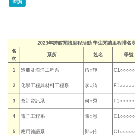
2023年跨館閱讀里程活動 學生閱讀里程排名
名
系所
姓名
學號
次
1
造船及海洋工程系
伍○靜
C1○○○○○
2
化學工程與材料工程系
李○綺
F1○○○○○
3
會計資訊系
何○秀
F1○○○○○
4
電子工程系
陳○恩
C1○○○○○
5
應用德語系
鄭○伶
C1○○○○○