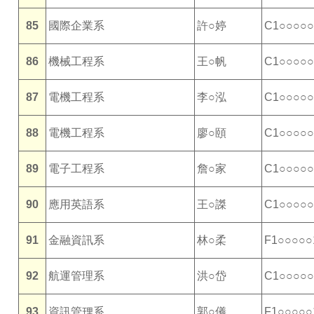
85
國際企業系
許○婷
C1○○○○○
86
機械工程系
王○帆
C1○○○○○
87
電機工程系
李○泓
C1○○○○○
88
電機工程系
廖○頤
C1○○○○○
89
電子工程系
詹○家
C1○○○○○
90
應用英語系
王○謋
C1○○○○○
91
金融資訊系
林○柔
F1○○○○○
92
航運管理系
洪○岱
C1○○○○○
93
資訊管理系
郭○儀
F1○○○○○