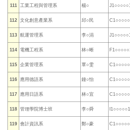
111
工業工程與管理系
楊○
J1○○○○○
112
文化創意產業系
邱○民
C1○○○○○
113
航運管理系
李○涓
J1○○○○○
114
電機工程系
林○晰
F1○○○○○
115
企業管理系
覃○雯
C1○○○○○
116
應用德語系
鐘○怡
C1○○○○○
117
應用日語系
林○宜
C1○○○○○
118
管理學院博士班
李○舜
I1○○○○○
119
會計資訊系
鄭○豪
C1○○○○○