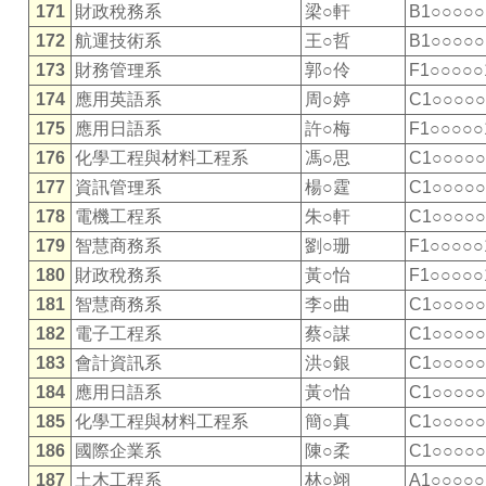
171
財政稅務系
梁○軒
B1○○○○○
172
航運技術系
王○哲
B1○○○○○
173
財務管理系
郭○伶
F1○○○○○
174
應用英語系
周○婷
C1○○○○○
175
應用日語系
許○梅
F1○○○○○
176
化學工程與材料工程系
馮○思
C1○○○○○
177
資訊管理系
楊○霆
C1○○○○○
178
電機工程系
朱○軒
C1○○○○○
179
智慧商務系
劉○珊
F1○○○○○
180
財政稅務系
黃○怡
F1○○○○○
181
智慧商務系
李○曲
C1○○○○○
182
電子工程系
蔡○謀
C1○○○○○
183
會計資訊系
洪○銀
C1○○○○○
184
應用日語系
黃○怡
C1○○○○○
185
化學工程與材料工程系
簡○真
C1○○○○○
186
國際企業系
陳○柔
C1○○○○○
187
土木工程系
林○翊
A1○○○○○