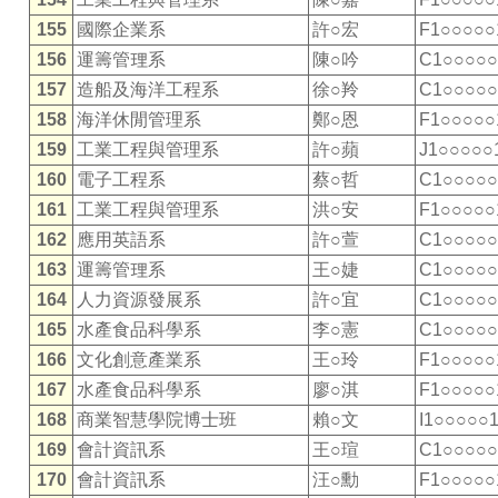
155
國際企業系
許○宏
F1○○○○○
156
運籌管理系
陳○吟
C1○○○○○
157
造船及海洋工程系
徐○羚
C1○○○○○
158
海洋休閒管理系
鄭○恩
F1○○○○○
159
工業工程與管理系
許○蘋
J1○○○○○
160
電子工程系
蔡○哲
C1○○○○○
161
工業工程與管理系
洪○安
F1○○○○○
162
應用英語系
許○萱
C1○○○○○
163
運籌管理系
王○婕
C1○○○○○
164
人力資源發展系
許○宜
C1○○○○○
165
水產食品科學系
李○憲
C1○○○○○
166
文化創意產業系
王○玲
F1○○○○○
167
水產食品科學系
廖○淇
F1○○○○○
168
商業智慧學院博士班
賴○文
I1○○○○○
169
會計資訊系
王○瑄
C1○○○○○
170
會計資訊系
汪○勳
F1○○○○○