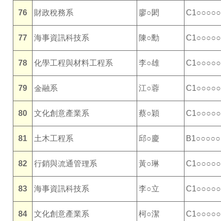
76
財政稅務系
廖○閎
C1○○○○○
77
海事資訊科技系
陳○勳
C1○○○○○
78
化學工程與材料工程系
李○雄
C1○○○○○
79
金融系
江○蓉
C1○○○○○
80
文化創意產業系
蔡○穎
C1○○○○○
81
土木工程系
邱○慶
B1○○○○○
82
行銷與流通管理系
黃○琳
C1○○○○○
83
海事資訊科技系
李○立
C1○○○○○
84
文化創意產業系
柯○潔
C1○○○○○