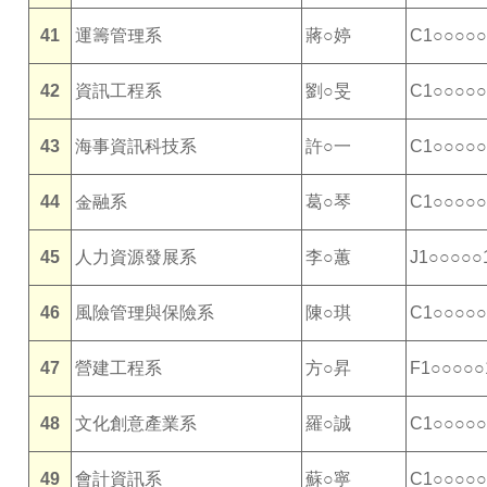
41
運籌管理系
蔣○婷
C1○○○○○
42
資訊工程系
劉○旻
C1○○○○○
43
海事資訊科技系
許○一
C1○○○○○
44
金融系
葛○琴
C1○○○○○
45
人力資源發展系
李○蕙
J1○○○○○
46
風險管理與保險系
陳○琪
C1○○○○○
47
營建工程系
方○昇
F1○○○○○
48
文化創意產業系
羅○誠
C1○○○○○
49
會計資訊系
蘇○寧
C1○○○○○