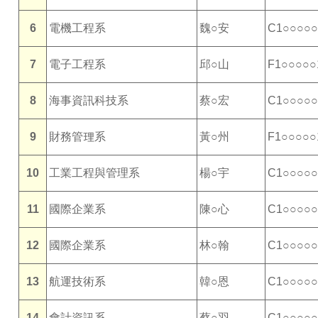
6
電機工程系
魏○安
C1○○○○○
7
電子工程系
邱○山
F1○○○○○
8
海事資訊科技系
蔡○宏
C1○○○○○
9
財務管理系
黃○州
F1○○○○○
10
工業工程與管理系
楊○宇
C1○○○○○
11
國際企業系
陳○心
C1○○○○○
12
國際企業系
林○翰
C1○○○○○
13
航運技術系
韓○恩
C1○○○○○
14
會計資訊系
蔡○羽
C1○○○○○