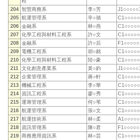
程
204
智慧商務系
李○芳
J1○○○○○
205
航運管理系
辛○禛
C1○○○○○
206
金融系
林○燕
C1○○○○○
207
化學工程與材料工程系
許○文
C1○○○○○
208
金融系
許○后
F1○○○○○
209
電機工程系
胡○銘
C1○○○○○
210
化學工程與材料工程系
陸○豪
C1○○○○○
211
文化創意產業系
黃○鈞
J1○○○○○
212
企業管理系
蔣○軒
C1○○○○○
213
機械工程系
李○華
C1○○○○○
214
資訊工程系
廖○秀
C1○○○○○
215
運籌管理系
何○苇
C1○○○○○
216
航運管理系
張○文
C1○○○○○
217
航運技術系
林○柔
A1○○○○○
218
資訊管理系
陳○君
F1○○○○○
219
商務應用資訊系
林○芸
C1○○○○○