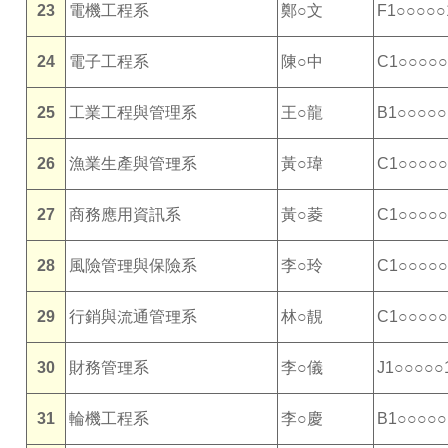
23
電機工程系
鄭○文
F1○○○○○
24
電子工程系
陳○中
C1○○○○○
25
工業工程與管理系
王○龍
B1○○○○○
26
漁業生產與管理系
黃○瑋
C1○○○○○
27
商務應用資訊系
黃○菱
C1○○○○○
28
風險管理與保險系
李○玲
C1○○○○○
29
行銷與流通管理系
林○靚
C1○○○○○
30
財務管理系
李○儀
J1○○○○○
31
輪機工程系
李○慶
B1○○○○○