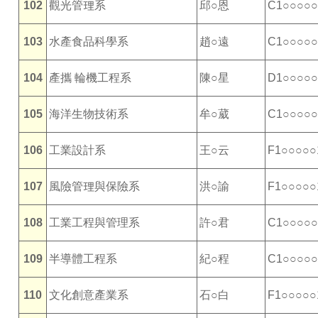
102
觀光管理系
邱○恩
C1○○○○○
103
水產食品科學系
趙○遠
C1○○○○○
104
產攜 輪機工程系
陳○星
D1○○○○○
105
海洋生物技術系
牟○葳
C1○○○○○
106
工業設計系
王○云
F1○○○○○
107
風險管理與保險系
洪○諭
F1○○○○○
108
工業工程與管理系
許○君
C1○○○○○
109
半導體工程系
紀○程
C1○○○○○
110
文化創意產業系
石○白
F1○○○○○