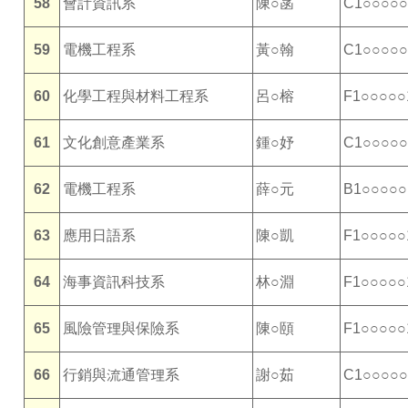
58
會計資訊系
陳○菡
C1○○○○○
59
電機工程系
黃○翰
C1○○○○○
60
化學工程與材料工程系
呂○榕
F1○○○○○
61
文化創意產業系
鍾○妤
C1○○○○○
62
電機工程系
薛○元
B1○○○○○
63
應用日語系
陳○凱
F1○○○○○
64
海事資訊科技系
林○淵
F1○○○○○
65
風險管理與保險系
陳○頤
F1○○○○○
66
行銷與流通管理系
謝○茹
C1○○○○○