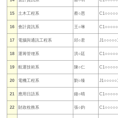
15
土木工程系
蔡○恩
C1○○○○○
16
會計資訊系
王○琳
C1○○○○○
17
電腦與通訊工程系
邱○君
J1○○○○○
18
運籌管理系
洪○廷
C1○○○○○
19
航運技術系
陳○仁
C1○○○○○
20
電機工程系
劉○臻
J1○○○○○
21
應用日語系
鐘○晴
C1○○○○○
22
財政稅務系
張○鈞
C1○○○○○