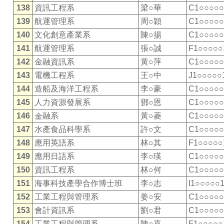
138
資訊工程系
梁○華
C1○○○○○
139
航運管理系
周○穎
C1○○○○○
140
文化創意產業系
陳○揚
C1○○○○○
141
航運管理系
張○誠
F1○○○○○
142
金融資訊系
黃○萍
C1○○○○○
143
電機工程系
王○中
J1○○○○○
144
造船及海洋工程系
李○豪
C1○○○○○
145
人力資源發展系
鄧○恩
C1○○○○○
146
金融系
黃○菱
C1○○○○○
147
水產食品科學系
許○文
C1○○○○○
148
應用英語系
林○其
F1○○○○○
149
應用日語系
李○瑛
C1○○○○○
150
資訊工程系
林○何
C1○○○○○
151
海事科技產學合作博士班
李○志
I1○○○○○
152
工業工程與管理系
姜○安
C1○○○○○
153
會計資訊系
劉○君
C1○○○○○
154
工業工程與管理系
陳○嘉
F1○○○○○