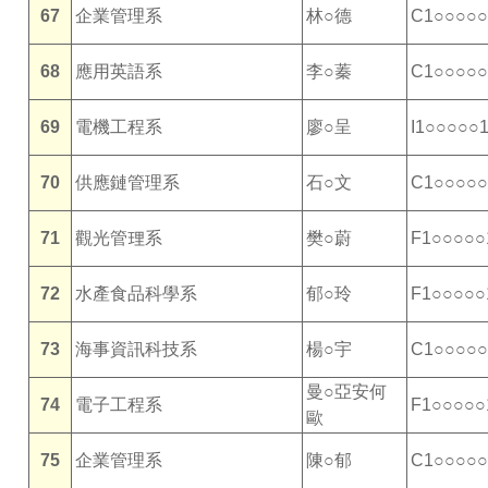
67
企業管理系
林○德
C1○○○○○
68
應用英語系
李○蓁
C1○○○○○
69
電機工程系
廖○呈
I1○○○○○
70
供應鏈管理系
石○文
C1○○○○○
71
觀光管理系
樊○蔚
F1○○○○○
72
水產食品科學系
郁○玲
F1○○○○○
73
海事資訊科技系
楊○宇
C1○○○○○
曼○亞安何
74
電子工程系
F1○○○○○
歐
75
企業管理系
陳○郁
C1○○○○○