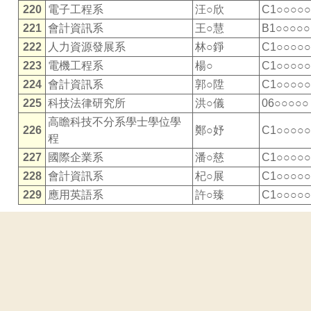
220
電子工程系
汪○欣
C1○○○○○
221
會計資訊系
王○慧
B1○○○○○
222
人力資源發展系
林○錚
C1○○○○○
223
電機工程系
楊○
C1○○○○○
224
會計資訊系
郭○陞
C1○○○○○
225
科技法律研究所
洪○儀
06○○○○○
高瞻科技不分系學士學位學
226
鄭○妤
C1○○○○○
程
227
國際企業系
潘○慈
C1○○○○○
228
會計資訊系
杞○展
C1○○○○○
229
應用英語系
許○臻
C1○○○○○