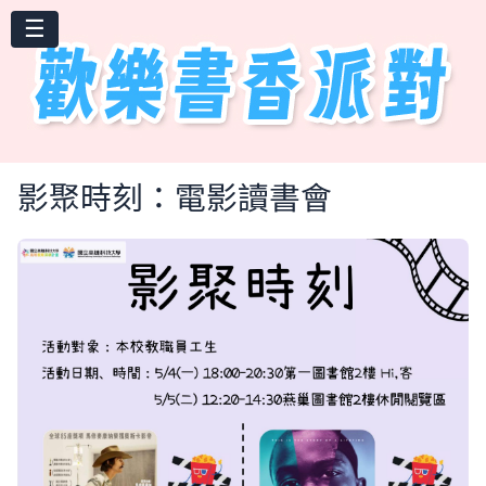
☰
影聚時刻：電影讀書會